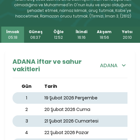
olmadığına ve Muhammed'in O'nun kulu ve elçisi olduğuna
şehadet etmek, namaz kılmak, oruç tutmak, Kabe'ye
haccetmek, Ramazan orucu tutmak. (Tirmizi, İman 3, (2612)
İmsak
Güneş
Öğle
İkindi
Akşam
Yatsı
05:18
06:37
12:52
16:16
18:56
20:10
ADANA iftar ve sahur
ADANA
vakitleri
Gün
Tarih
1
19 Şubat 2026 Perşembe
2
20 Şubat 2026 Cuma
3
21 Şubat 2026 Cumartesi
4
22 Şubat 2026 Pazar