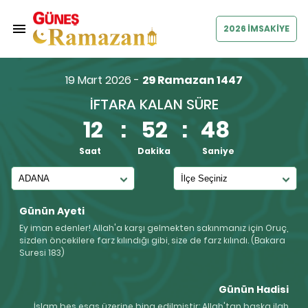
2026 İMSAKİYE
19 Mart 2026 -
29 Ramazan 1447
İFTARA KALAN SÜRE
12
:
52
:
48
Saat
Dakika
Saniye
Günün Ayeti
Ey iman edenler! Allah'a karşı gelmekten sakınmanız için Oruç,
sizden öncekilere farz kılındığı gibi, size de farz kılındı. (Bakara
Suresi 183)
Günün Hadisi
İslam beş esas üzerine bina edilmiştir: Allah'tan başka ilah