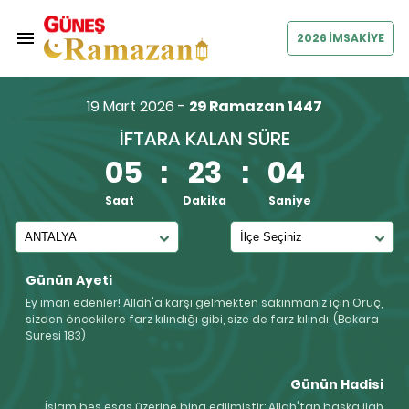
2026 İMSAKİYE
19 Mart 2026 -
29 Ramazan 1447
İFTARA KALAN SÜRE
05
:
23
:
04
Saat
Dakika
Saniye
Günün Ayeti
Ey iman edenler! Allah'a karşı gelmekten sakınmanız için Oruç,
sizden öncekilere farz kılındığı gibi, size de farz kılındı. (Bakara
Suresi 183)
Günün Hadisi
İslam beş esas üzerine bina edilmiştir: Allah'tan başka ilah