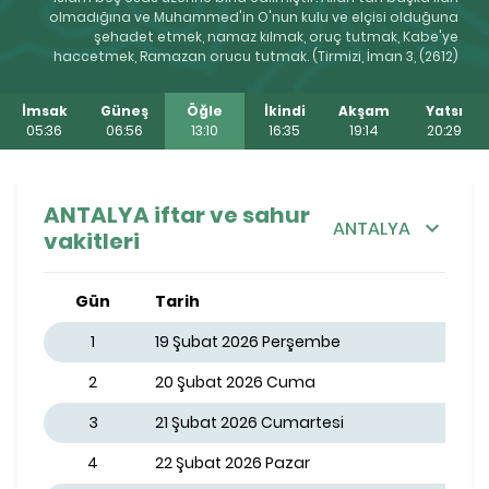
olmadığına ve Muhammed'in O'nun kulu ve elçisi olduğuna
şehadet etmek, namaz kılmak, oruç tutmak, Kabe'ye
haccetmek, Ramazan orucu tutmak. (Tirmizi, İman 3, (2612)
İmsak
Güneş
Öğle
İkindi
Akşam
Yatsı
05:36
06:56
13:10
16:35
19:14
20:29
ANTALYA iftar ve sahur
ANTALYA
vakitleri
Gün
Tarih
1
19 Şubat 2026 Perşembe
2
20 Şubat 2026 Cuma
3
21 Şubat 2026 Cumartesi
4
22 Şubat 2026 Pazar