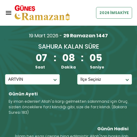
2026 İMSAKİYE
19 Mart 2026 -
29 Ramazan 1447
SAHURA KALAN SÜRE
07
:
08
:
04
Saat
Dakika
Saniye
Günün Ayeti
Ey iman edenler! Allah'a karşı gelmekten sakınmanız için Oruç,
sizden öncekilere farz kılındığı gibi, size de farz kılındı. (Bakara
Suresi 183)
Günün Hadisi
İslam beş esas üzerine bina edilmiştir: Allah'tan başka ilah