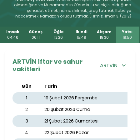
olmadığına ve Muhammed'in O'nun kulu ve elçisi olduğuna
şehadet etmek, namaz kılmak, oruç tutmak, Kabe'ye
haccetmek, Ramazan orucu tutmak. (Tirmizi, İman 3, (2612)
İmsak
Güneş
Öğle
İkindi
Akşam
Yatsı
04:46
06:11
12:26
15:49
18:30
19:50
ARTVİN iftar ve sahur
ARTVİN
vakitleri
Gün
Tarih
1
19 Şubat 2026 Perşembe
2
20 Şubat 2026 Cuma
3
21 Şubat 2026 Cumartesi
4
22 Şubat 2026 Pazar