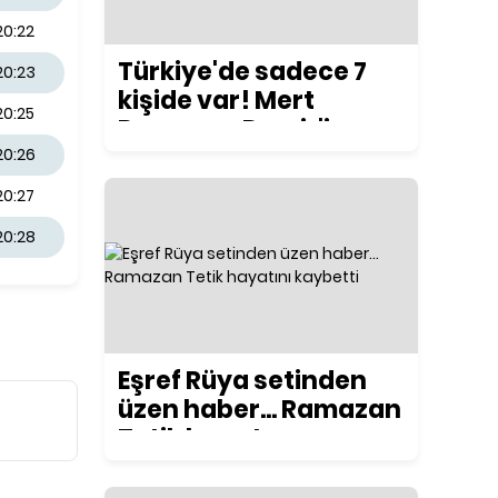
20:22
Türkiye'de sadece 7
20:23
kişide var! Mert
20:25
Ramazan Demir'in
yeni motosikleti
20:26
konuşuluyor
20:27
20:28
Eşref Rüya setinden
üzen haber... Ramazan
Tetik hayatını
kaybetti