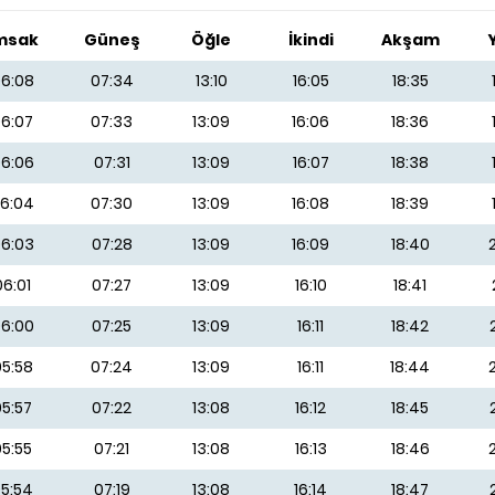
msak
Güneş
Öğle
İkindi
Akşam
6:08
07:34
13:10
16:05
18:35
6:07
07:33
13:09
16:06
18:36
6:06
07:31
13:09
16:07
18:38
6:04
07:30
13:09
16:08
18:39
6:03
07:28
13:09
16:09
18:40
06:01
07:27
13:09
16:10
18:41
6:00
07:25
13:09
16:11
18:42
5:58
07:24
13:09
16:11
18:44
05:57
07:22
13:08
16:12
18:45
05:55
07:21
13:08
16:13
18:46
5:54
07:19
13:08
16:14
18:47