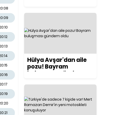
ilk kez konuştu
20:08
20:09
20:10
20:12
20:13
20:14
Hülya Avşar'dan aile
pozu! Bayram
20:15
buluşması gündem
20:16
oldu
20:17
20:19
20:20
20:21