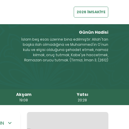
2026 İMSAKİYE
Günün Hadisi
İslam beş esas üzerine bina edilmiştir: Allah'tan
başka ilah olmadığına ve Muhammed'in O'nun
kulu ve elçisi olduğuna şehadet etmek, namaz
kılmak, oruç tutmak, Kabe'ye haccetmek,
Ramazan orucu tutmak. (Tirmizi, İman 3, (2612)
Akşam
Yatsı
19:08
20:28
IN