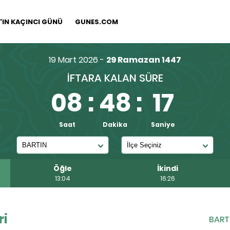
IN KAÇINCI GÜNÜ
GUNES.COM
19 Mart 2026 -
29 Ramazan 1447
İFTARA KALAN SÜRE
08
:
48
:
16
Saat
Dakika
Saniye
Öğle
İkindi
13:04
16:26
ri
BART