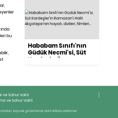
ar,
teyenler
zında
leri bu
Hababam Sınıfı'nın
Güdük Necmi'si, Süt
ilir,
Kardeşler'in
et
Ramazan'ı Halit
Akçatepe'nin hayatı,
dizileri, filmleri...
ar ve Sahur Vakti
tar ve Sahur Vakti
ınmadan, kaynak gösterilerek dahi iktibas edilemez.