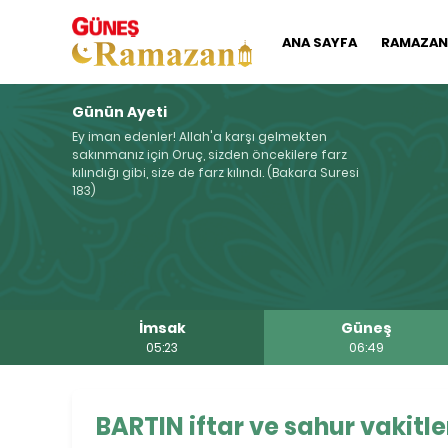
ANA SAYFA
RAMAZAN'
Günün Ayeti
Ey iman edenler! Allah'a karşı gelmekten
sakınmanız için Oruç, sizden öncekilere farz
kılındığı gibi, size de farz kılındı. (Bakara Suresi
183)
İmsak
Güneş
05:23
06:49
BARTIN iftar ve sahur vakitle