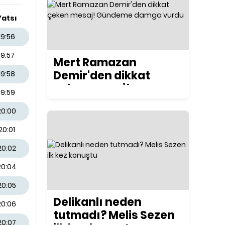
Yatsı
19:56
19:57
Mert Ramazan
Demir'den dikkat
19:58
çeken mesaj!
19:59
Gündeme damga
20:00
vurdu
20:01
20:02
20:04
20:05
Delikanlı neden
20:06
tutmadı? Melis Sezen
20:07