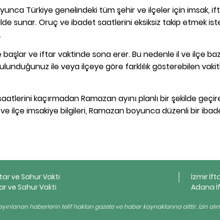
unca Türkiye genelindeki tüm şehir ve ilçeler için imsak, ift
de sunar. Oruç ve ibadet saatlerini eksiksiz takip etmek is
.
başlar ve iftar vaktinde sona erer. Bu nedenle il ve ilçe ba
ulunduğunuz ile veya ilçeye göre farklılık gösterebilen vakit
aatlerini kaçırmadan Ramazan ayını planlı bir şekilde geçireb
l ve ilçe imsakiye bilgileri, Ramazan boyunca düzenli bir ibad
ftar ve Sahur Vakti
İzmir İft
ar ve Sahur Vakti
Adana İf
yınlanan haberlerin telif hakları gazete ve haber kaynaklarına aittir. İzin al