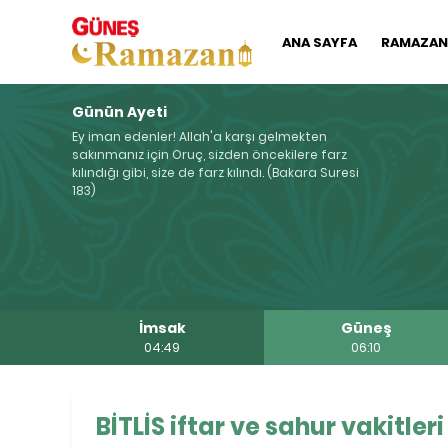
ANA SAYFA
RAMAZAN'
Günün Ayeti
Ey iman edenler! Allah'a karşı gelmekten
sakınmanız için Oruç, sizden öncekilere farz
kılındığı gibi, size de farz kılındı. (Bakara Suresi
183)
İmsak
Güneş
04:49
06:10
BİTLİS iftar ve sahur vakitleri