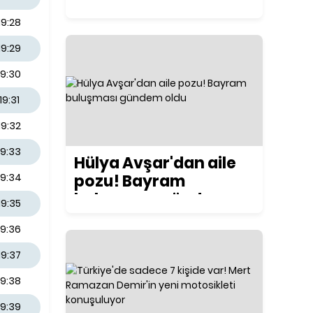
ilk kez konuştu
19:28
19:29
19:30
19:31
19:32
19:33
Hülya Avşar'dan aile
pozu! Bayram
19:34
buluşması gündem
19:35
oldu
19:36
19:37
19:38
19:39