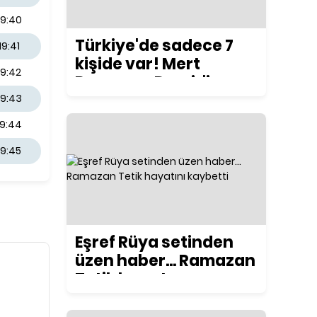
19:40
Türkiye'de sadece 7
19:41
kişide var! Mert
19:42
Ramazan Demir'in
yeni motosikleti
19:43
konuşuluyor
19:44
19:45
Eşref Rüya setinden
üzen haber... Ramazan
Tetik hayatını
kaybetti