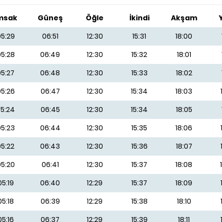
msak
Güneş
Öğle
İkindi
Akşam
5:29
06:51
12:30
15:31
18:00
5:28
06:49
12:30
15:32
18:01
05:27
06:48
12:30
15:33
18:02
5:26
06:47
12:30
15:34
18:03
5:24
06:45
12:30
15:34
18:05
5:23
06:44
12:30
15:35
18:06
05:22
06:43
12:30
15:36
18:07
5:20
06:41
12:30
15:37
18:08
05:19
06:40
12:29
15:37
18:09
05:18
06:39
12:29
15:38
18:10
05:16
06:37
12:29
15:39
18:11