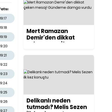
Yatsı
19:17
19:18
Mert Ramazan
Demir'den dikkat
19:19
çeken mesaj!
19:20
Gündeme damga
19:21
vurdu
19:22
19:23
19:24
19:25
Delikanlı neden
19:26
tutmadı? Melis Sezen
19:27