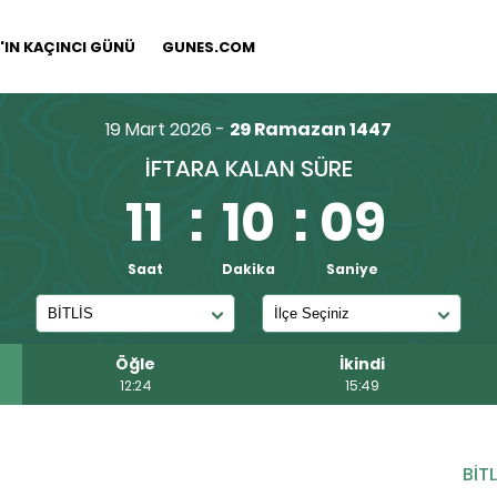
IN KAÇINCI GÜNÜ
GUNES.COM
19 Mart 2026 -
29 Ramazan 1447
İFTARA KALAN SÜRE
11
:
10
:
09
Saat
Dakika
Saniye
Öğle
İkindi
12:24
15:49
BİTL