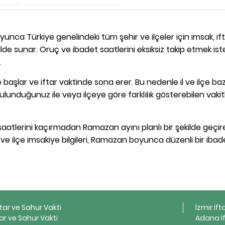
unca Türkiye genelindeki tüm şehir ve ilçeler için imsak, ift
de sunar. Oruç ve ibadet saatlerini eksiksiz takip etmek is
.
başlar ve iftar vaktinde sona erer. Bu nedenle il ve ilçe ba
ulunduğunuz ile veya ilçeye göre farklılık gösterebilen vakit
aatlerini kaçırmadan Ramazan ayını planlı bir şekilde geçireb
l ve ilçe imsakiye bilgileri, Ramazan boyunca düzenli bir ibad
ftar ve Sahur Vakti
İzmir İft
ar ve Sahur Vakti
Adana İf