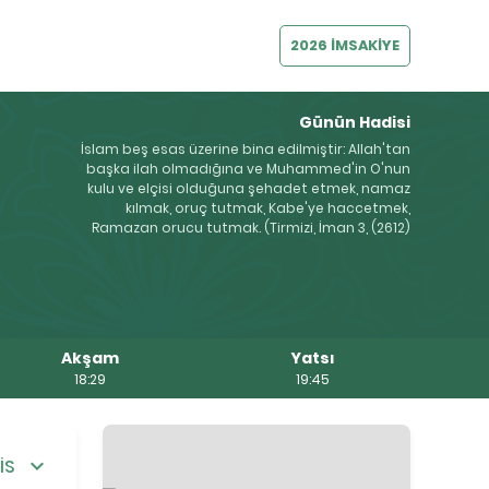
2026 İMSAKİYE
Günün Hadisi
İslam beş esas üzerine bina edilmiştir: Allah'tan
başka ilah olmadığına ve Muhammed'in O'nun
kulu ve elçisi olduğuna şehadet etmek, namaz
kılmak, oruç tutmak, Kabe'ye haccetmek,
Ramazan orucu tutmak. (Tirmizi, İman 3, (2612)
Akşam
Yatsı
18:29
19:45
İS