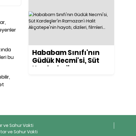
ar,
teyenler
zında
Hababam Sınıfı'nın
leri bu
Güdük Necmi'si, Süt
Kardeşler'in
Ramazan'ı Halit
ilir,
Akçatepe'nin hayatı,
et
dizileri, filmleri...
ar ve Sahur Vakti
tar ve Sahur Vakti