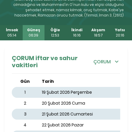
olmadığına ve Muhammed'in O'nun kulu ve elçisi olduğuna
şehadet etmek, namaz kılmak, oruç tutmak, Kabe'ye
haccetmek, Ramazan orucu tutmak. (Tirmizi, İman 3, (2612)
İmsak
Güneş
Öğle
İkindi
Akşam
Yatsı
05:14
06:39
12:53
16:16
18:57
20:16
ÇORUM iftar ve sahur
ÇORUM
vakitleri
Gün
Tarih
1
19 Şubat 2026 Perşembe
2
20 Şubat 2026 Cuma
3
21 Şubat 2026 Cumartesi
4
22 Şubat 2026 Pazar