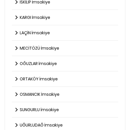
İSKİLİP İmsakiye
KARGI İmsakiye
LAÇİN İmsakiye
MECİTÖZÜ İmsakiye
OĞUZLAR İmsakiye
ORTAKÖY İmsakiye
OSMANCIK İmsakiye
SUNGURLU İmsakiye
UĞURLUDAĞ İmsakiye