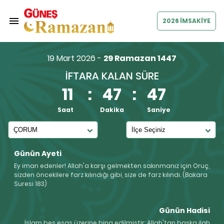
2026 İMSAKİYE
19 Mart 2026 -
29 Ramazan 1447
İFTARA KALAN SÜRE
11
:
47
:
46
Saat
Dakika
Saniye
Günün Ayeti
Ey iman edenler! Allah'a karşı gelmekten sakınmanız için Oruç,
sizden öncekilere farz kılındığı gibi, size de farz kılındı. (Bakara
Suresi 183)
Günün Hadisi
İslam beş esas üzerine bina edilmiştir: Allah'tan başka ilah