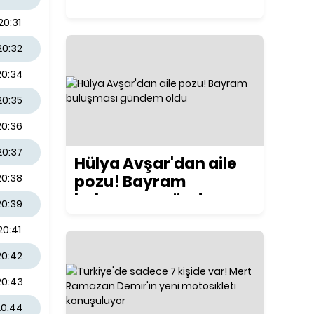
ilk kez konuştu
20:31
20:32
20:34
20:35
20:36
20:37
Hülya Avşar'dan aile
pozu! Bayram
20:38
buluşması gündem
20:39
oldu
20:41
20:42
20:43
20:44