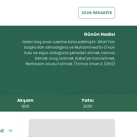
2026 İMSAKİYE
Günün Hadisi
İslam beş esas üzerine bina edilmiştir: Allah'tan
başka ilah olmadığına ve Muhammed'in O'nun
kulu ve elçisi olduğuna şehadet etmek, namaz
kılmak, oruç tutmak, Kabe'ye haccetmek,
Ramazan orucu tutmak. (Tirmizi, İman 3, (2612)
Akşam
Yatsı
19:31
20:51
NE