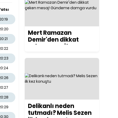
Yatsı
20:19
20:20
Mert Ramazan
Demir'den dikkat
20:21
çeken mesaj!
20:22
Gündeme damga
20:23
vurdu
20:24
20:26
20:27
20:28
Delikanlı neden
20:29
tutmadı? Melis Sezen
20:30