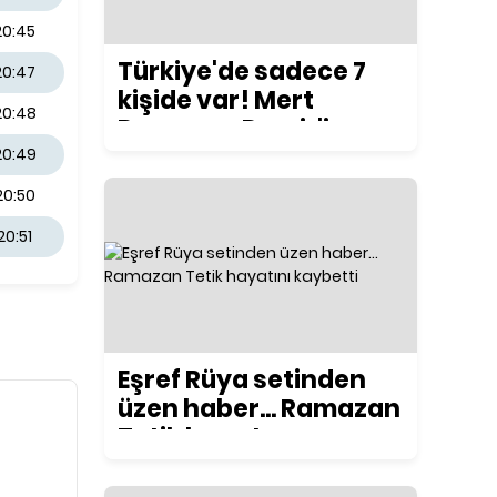
20:45
Türkiye'de sadece 7
20:47
kişide var! Mert
20:48
Ramazan Demir'in
yeni motosikleti
20:49
konuşuluyor
20:50
20:51
Eşref Rüya setinden
üzen haber... Ramazan
Tetik hayatını
kaybetti