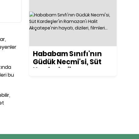
ar,
teyenler
Hababam Sınıfı'nın
Güdük Necmi'si, Süt
zında
Kardeşler'in
leri bu
Ramazan'ı Halit
Akçatepe'nin hayatı,
dizileri, filmleri...
ilir,
et