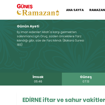
ANA SAYFA
RAMAZAN'
Günün Ayeti
Ey iman edenler! Allah'a karşı gelmekten
sakınmanız için Oruç, sizden öncekilere farz
kılındığı gibi, size de farz kılındı. (Bakara Suresi
183)
İmsak
Güneş
05:46
07:13
EDİRNE iftar ve sahur vakitler