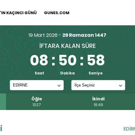
IN KAÇINCI GÜNÜ
GUNES.COM
19 Mart 2026 -
29 Ramazan 1447
İFTARA KALAN SÜRE
08
:
50
:
57
Saat
Dakika
Saniye
Öğle
İkindi
13:27
16:49
i
EDİR