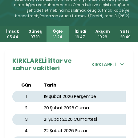
olmadığına ve Muhammed'in O'nun kulu ve elçisi olduğuna
şehadet etmek, namaz kılmak, oruç tutmak, Kabe'ye
haccetmek, Ramazan orucu tutmak. (Tirmizi, İman 3, (2612)
İmsak
Güneş
Öğle
İkindi
Akşam
Yatsı
05:44
07:10
13:24
16:47
19:28
20:49
KIRKLARELİ iftar ve
KIRKLARELİ
sahur vakitleri
Gün
Tarih
1
19 Şubat 2026 Perşembe
2
20 Şubat 2026 Cuma
3
21 Şubat 2026 Cumartesi
4
22 Şubat 2026 Pazar