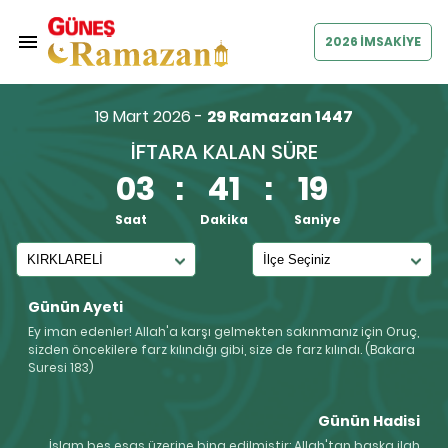
2026 İMSAKİYE
19 Mart 2026 -
29 Ramazan 1447
İFTARA KALAN SÜRE
03
:
41
:
19
Saat
Dakika
Saniye
Günün Ayeti
Ey iman edenler! Allah'a karşı gelmekten sakınmanız için Oruç,
sizden öncekilere farz kılındığı gibi, size de farz kılındı. (Bakara
Suresi 183)
Günün Hadisi
İslam beş esas üzerine bina edilmiştir: Allah'tan başka ilah