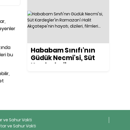
ar,
teyenler
zında
Hababam Sınıfı'nın
leri bu
Güdük Necmi'si, Süt
Kardeşler'in
Ramazan'ı Halit
ilir,
Akçatepe'nin hayatı,
et
dizileri, filmleri...
ar ve Sahur Vakti
tar ve Sahur Vakti