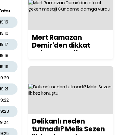
Yatsı
19:15
19:16
Mert Ramazan
Demir'den dikkat
19:17
çeken mesaj!
19:18
Gündeme damga
19:19
vurdu
19:20
19:21
19:22
19:23
Delikanlı neden
19:24
tutmadı? Melis Sezen
19:25