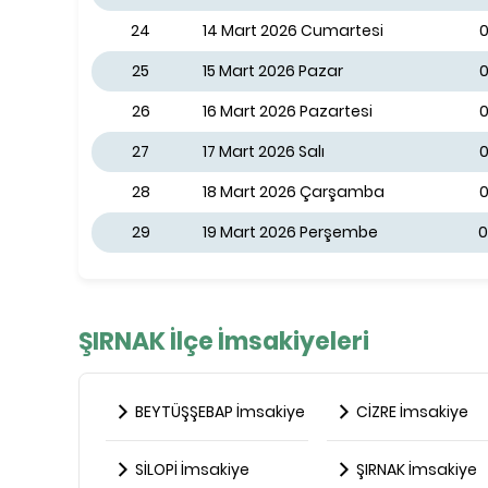
24
14 Mart 2026 Cumartesi
0
25
15 Mart 2026 Pazar
0
26
16 Mart 2026 Pazartesi
0
27
17 Mart 2026 Salı
0
28
18 Mart 2026 Çarşamba
0
29
19 Mart 2026 Perşembe
0
ŞIRNAK İlçe İmsakiyeleri
BEYTÜŞŞEBAP İmsakiye
CİZRE İmsakiye
SİLOPİ İmsakiye
ŞIRNAK İmsakiye