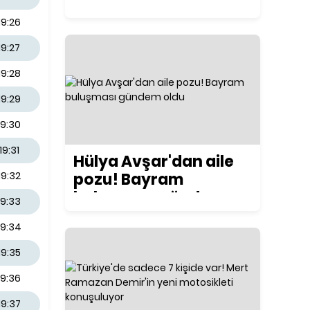
ilk kez konuştu
19:26
19:27
19:28
19:29
19:30
19:31
Hülya Avşar'dan aile
pozu! Bayram
19:32
buluşması gündem
19:33
oldu
19:34
19:35
19:36
19:37