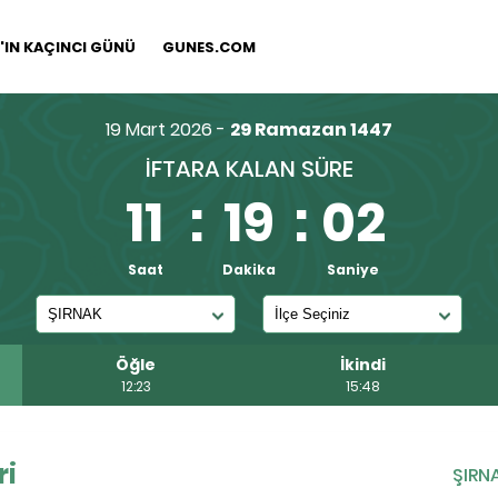
IN KAÇINCI GÜNÜ
GUNES.COM
19 Mart 2026 -
29 Ramazan 1447
İFTARA KALAN SÜRE
11
:
19
:
01
Saat
Dakika
Saniye
Öğle
İkindi
12:23
15:48
ri
ŞIRN