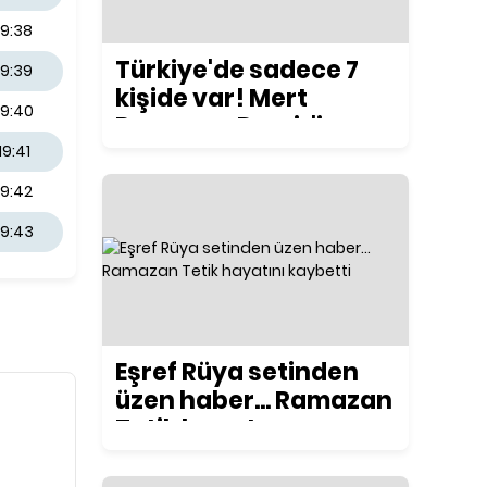
19:38
Türkiye'de sadece 7
19:39
kişide var! Mert
19:40
Ramazan Demir'in
yeni motosikleti
19:41
konuşuluyor
19:42
19:43
Eşref Rüya setinden
üzen haber... Ramazan
Tetik hayatını
kaybetti