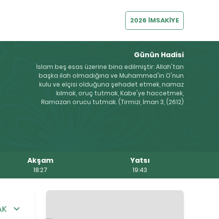
2026 İMSAKİYE
Günün Hadisi
İslam beş esas üzerine bina edilmiştir: Allah'tan
başka ilah olmadığına ve Muhammed'in O'nun
kulu ve elçisi olduğuna şehadet etmek, namaz
kılmak, oruç tutmak, Kabe'ye haccetmek,
Ramazan orucu tutmak. (Tirmizi, İman 3, (2612)
Akşam
Yatsı
18:27
19:43
AK