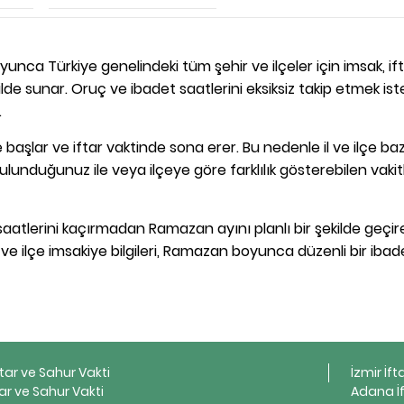
unca Türkiye genelindeki tüm şehir ve ilçeler için imsak, ift
de sunar. Oruç ve ibadet saatlerini eksiksiz takip etmek is
.
başlar ve iftar vaktinde sona erer. Bu nedenle il ve ilçe ba
ulunduğunuz ile veya ilçeye göre farklılık gösterebilen vakit
aatlerini kaçırmadan Ramazan ayını planlı bir şekilde geçireb
l ve ilçe imsakiye bilgileri, Ramazan boyunca düzenli bir ibad
ftar ve Sahur Vakti
İzmir İft
ar ve Sahur Vakti
Adana İf