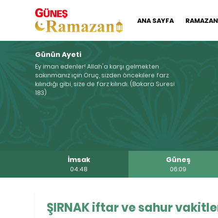
ANA SAYFA
RAMAZAN'
Günün Ayeti
Ey iman edenler! Allah'a karşı gelmekten
sakınmanız için Oruç, sizden öncekilere farz
kılındığı gibi, size de farz kılındı. (Bakara Suresi
183)
İmsak
Güneş
04:48
06:09
ŞIRNAK iftar ve sahur vakitle