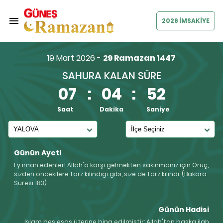
2026 İMSAKİYE
19 Mart 2026 -
29 Ramazan 1447
SAHURA KALAN SÜRE
07
:
04
:
52
Saat
Dakika
Saniye
Günün Ayeti
Ey iman edenler! Allah'a karşı gelmekten sakınmanız için Oruç,
sizden öncekilere farz kılındığı gibi, size de farz kılındı. (Bakara
Suresi 183)
Günün Hadisi
İslam beş esas üzerine bina edilmiştir: Allah'tan başka ilah