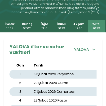
olmadığına ve Muhammed'in O'nun kulu ve elçisi olduğuna
şehadet etmek, namaz kılmak, oruç tutmak, Kabe'ye
haccetmek, Ramazan orucu tutmak. (Tirmizi, İman 3, (2612)
İmsak
Güneş
Öğle
İkindi
Akşam
Yatsı
05:37
07:02
13:16
16:39
19:20
20:39
YALOVA iftar ve sahur
YALOVA
vakitleri
Gün
Tarih
1
19 Şubat 2026 Perşembe
2
20 Şubat 2026 Cuma
3
21 Şubat 2026 Cumartesi
4
22 Şubat 2026 Pazar