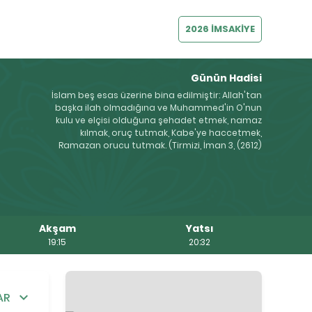
2026 İMSAKİYE
Günün Hadisi
İslam beş esas üzerine bina edilmiştir: Allah'tan
başka ilah olmadığına ve Muhammed'in O'nun
kulu ve elçisi olduğuna şehadet etmek, namaz
kılmak, oruç tutmak, Kabe'ye haccetmek,
Ramazan orucu tutmak. (Tirmizi, İman 3, (2612)
Akşam
Yatsı
19:15
20:32
AR