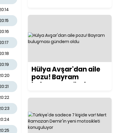
ilk kez konuştu
20:14
20:15
20:16
20:17
20:18
20:19
Hülya Avşar'dan aile
pozu! Bayram
20:20
buluşması gündem
20:21
oldu
20:22
20:23
20:24
20:25