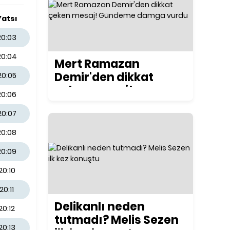
Yatsı
20:03
20:04
Mert Ramazan
Demir'den dikkat
20:05
çeken mesaj!
20:06
Gündeme damga
20:07
vurdu
20:08
20:09
20:10
20:11
Delikanlı neden
20:12
tutmadı? Melis Sezen
20:13