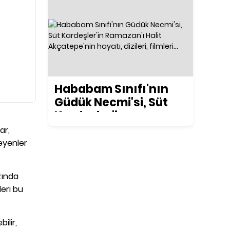
Hababam Sınıfı'nın
Güdük Necmi'si, Süt
Kardeşler'in
Ramazan'ı Halit
ar,
Akçatepe'nin hayatı,
teyenler
dizileri, filmleri...
zında
leri bu
ilir,