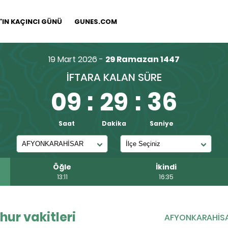
IN KAÇINCI GÜNÜ
GUNES.COM
19 Mart 2026 -
29 Ramazan 1447
İFTARA KALAN SÜRE
09
:
29
:
35
Saat
Dakika
Saniye
Öğle
İkindi
13:11
16:35
ur vakitleri
AFYONKARAHİS