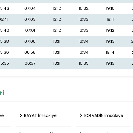
5:43
07:04
13:12
16:32
19:10
05:41
07:03
13:12
16:33
19:11
5:40
07:01
13:12
16:33
19:12
5:38
07:00
13:11
16:34
19:13
5:36
06:58
13:11
16:34
19:14
5:35
06:57
13:11
16:35
19:15
ri
ye
BAYAT İmsakiye
BOLVADİN İmsakiye