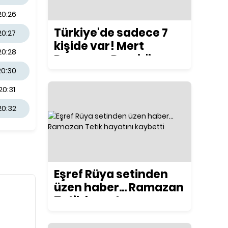
20:26
Türkiye'de sadece 7
20:27
kişide var! Mert
20:28
Ramazan Demir'in
yeni motosikleti
20:30
konuşuluyor
20:31
20:32
Eşref Rüya setinden
üzen haber... Ramazan
Tetik hayatını
kaybetti