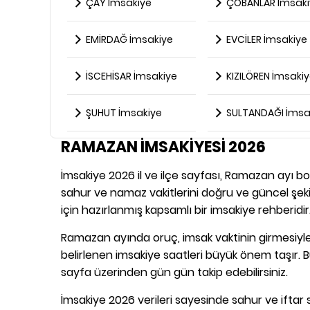
ÇAY İmsakiye
ÇOBANLAR İmsaki
EMİRDAĞ İmsakiye
EVCİLER İmsakiye
İSCEHİSAR İmsakiye
KIZILÖREN İmsaki
ŞUHUT İmsakiye
SULTANDAĞI İmsa
RAMAZAN İMSAKİYESİ 2026
İmsakiye 2026 il ve ilçe sayfası, Ramazan ayı boy
sahur ve namaz vakitlerini doğru ve güncel şekil
için hazırlanmış kapsamlı bir imsakiye rehberidir
Ramazan ayında oruç, imsak vaktinin girmesiyle 
belirlenen imsakiye saatleri büyük önem taşır. B
sayfa üzerinden gün gün takip edebilirsiniz.
İmsakiye 2026 verileri sayesinde sahur ve iftar s