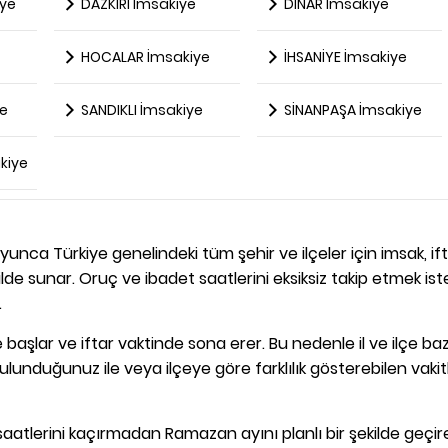
ye
DAZKIRI İmsakiye
DİNAR İmsakiye
HOCALAR İmsakiye
İHSANİYE İmsakiye
ye
SANDIKLI İmsakiye
SİNANPAŞA İmsakiye
kiye
unca Türkiye genelindeki tüm şehir ve ilçeler için imsak, ift
de sunar. Oruç ve ibadet saatlerini eksiksiz takip etmek is
.
başlar ve iftar vaktinde sona erer. Bu nedenle il ve ilçe ba
ulunduğunuz ile veya ilçeye göre farklılık gösterebilen vakit
aatlerini kaçırmadan Ramazan ayını planlı bir şekilde geçireb