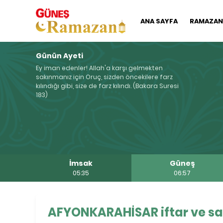
ANA SAYFA
RAMAZAN'
Günün Ayeti
Ey iman edenler! Allah'a karşı gelmekten
sakınmanız için Oruç, sizden öncekilere farz
kılındığı gibi, size de farz kılındı. (Bakara Suresi
183)
İmsak
Güneş
05:35
06:57
AFYONKARAHİSAR iftar ve sah