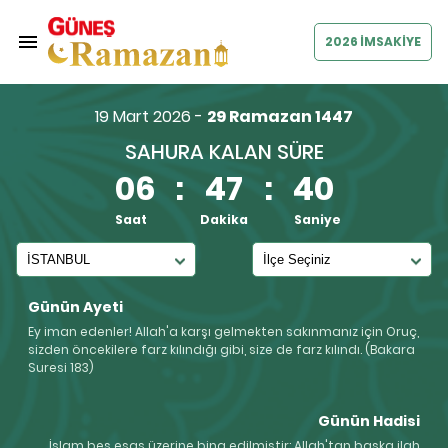
2026 İMSAKİYE
19 Mart 2026 -
29 Ramazan 1447
SAHURA KALAN SÜRE
06
:
47
:
40
Saat
Dakika
Saniye
Günün Ayeti
Ey iman edenler! Allah'a karşı gelmekten sakınmanız için Oruç,
sizden öncekilere farz kılındığı gibi, size de farz kılındı. (Bakara
Suresi 183)
Günün Hadisi
İslam beş esas üzerine bina edilmiştir: Allah'tan başka ilah