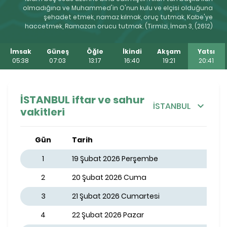
olmadığına ve Muhammed'in O'nun kulu ve elçisi olduğuna
şehadet etmek, namaz kılmak, oruç tutmak, Kabe'ye
haccetmek, Ramazan orucu tutmak. (Tirmizi, İman 3, (2612)
İmsak
Güneş
Öğle
İkindi
Akşam
Yatsı
05:38
07:03
13:17
16:40
19:21
20:41
İSTANBUL iftar ve sahur
İSTANBUL
vakitleri
Gün
Tarih
1
19 Şubat 2026 Perşembe
2
20 Şubat 2026 Cuma
3
21 Şubat 2026 Cumartesi
4
22 Şubat 2026 Pazar