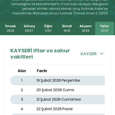
olmadığına ve Muhammed'in O'nun kulu ve elçisi olduğuna
şehadet etmek, namaz kılmak, oruç tutmak, Kabe'ye
haccetmek, Ramazan orucu tutmak. (Tirmizi, İman 3, (2612)
İmsak
Güneş
Öğle
İkindi
Akşam
Yatsı
05:15
06:37
12:51
16:15
18:55
20:12
KAYSERİ iftar ve sahur
KAYSERİ
vakitleri
Gün
Tarih
1
19 Şubat 2026 Perşembe
2
20 Şubat 2026 Cuma
3
21 Şubat 2026 Cumartesi
4
22 Şubat 2026 Pazar