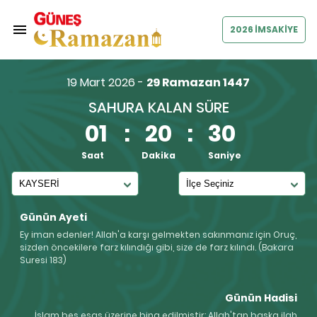
2026 İMSAKİYE
19 Mart 2026 -
29 Ramazan 1447
SAHURA KALAN SÜRE
01
:
20
:
29
Saat
Dakika
Saniye
Günün Ayeti
Ey iman edenler! Allah'a karşı gelmekten sakınmanız için Oruç,
sizden öncekilere farz kılındığı gibi, size de farz kılındı. (Bakara
Suresi 183)
Günün Hadisi
İslam beş esas üzerine bina edilmiştir: Allah'tan başka ilah