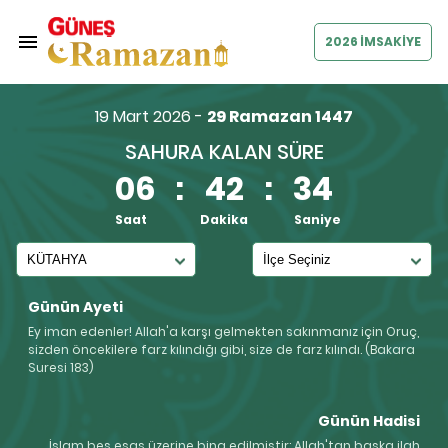
2026 İMSAKİYE
19 Mart 2026 -
29 Ramazan 1447
SAHURA KALAN SÜRE
06
:
42
:
34
Saat
Dakika
Saniye
Günün Ayeti
Ey iman edenler! Allah'a karşı gelmekten sakınmanız için Oruç,
sizden öncekilere farz kılındığı gibi, size de farz kılındı. (Bakara
Suresi 183)
Günün Hadisi
İslam beş esas üzerine bina edilmiştir: Allah'tan başka ilah