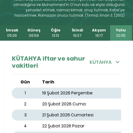
olmadığına ve Muhammed'in O'nun kulu ve elçisi olduğuna
şehadet etmek, namaz kılmak, oruç tutmak, Kabe'ye
haccetmek, Ramazan orucu tutmak. (Tirmizi, İman 3, (2612)
İmsak
Güneş
Öğle
İkindi
Akşam
Yatsı
05:36
06:59
13:13
16:37
19:17
20:35
KÜTAHYA iftar ve sahur
KÜTAHYA
vakitleri
Gün
Tarih
1
19 Şubat 2026 Perşembe
2
20 Şubat 2026 Cuma
3
21 Şubat 2026 Cumartesi
4
22 Şubat 2026 Pazar