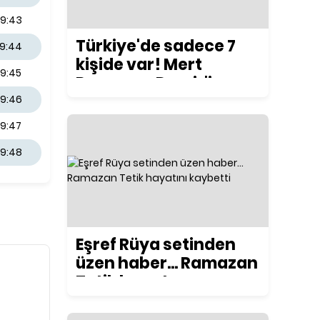
19:43
Türkiye'de sadece 7
19:44
kişide var! Mert
19:45
Ramazan Demir'in
yeni motosikleti
19:46
konuşuluyor
19:47
19:48
Eşref Rüya setinden
üzen haber... Ramazan
Tetik hayatını
kaybetti