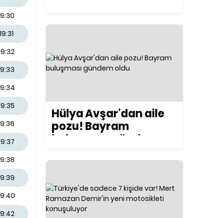
ilk kez konuştu
19:30
19:31
19:32
19:33
19:34
19:35
Hülya Avşar'dan aile
pozu! Bayram
19:36
buluşması gündem
19:37
oldu
19:38
19:39
19:40
19:42