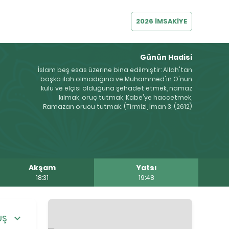
2026 İMSAKİYE
Günün Hadisi
İslam beş esas üzerine bina edilmiştir: Allah'tan
başka ilah olmadığına ve Muhammed'in O'nun
kulu ve elçisi olduğuna şehadet etmek, namaz
kılmak, oruç tutmak, Kabe'ye haccetmek,
Ramazan orucu tutmak. (Tirmizi, İman 3, (2612)
Akşam
Yatsı
18:31
19:48
UŞ