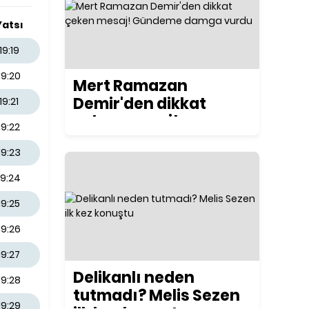
Yatsı
19:19
19:20
Mert Ramazan
Demir'den dikkat
19:21
çeken mesaj!
19:22
Gündeme damga
19:23
vurdu
19:24
19:25
19:26
19:27
Delikanlı neden
19:28
tutmadı? Melis Sezen
19:29