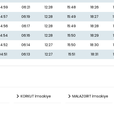
4:59
06:21
12:28
15:48
18:26
4:57
06:19
12:28
15:49
18:27
4:56
06:17
12:28
15:49
18:28
4:54
06:16
12:28
15:50
18:29
4:52
06:14
12:27
15:50
18:30
04:51
06:13
12:27
15:51
18:31
KORKUT İmsakiye
MALAZGİRT İmsakiye