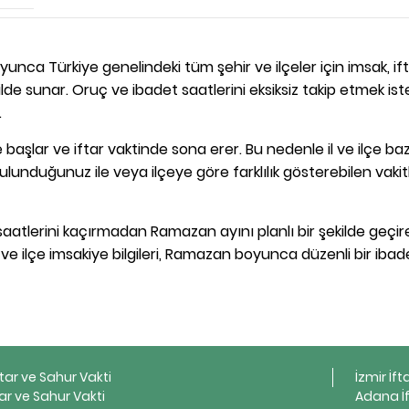
unca Türkiye genelindeki tüm şehir ve ilçeler için imsak, ift
de sunar. Oruç ve ibadet saatlerini eksiksiz takip etmek is
.
başlar ve iftar vaktinde sona erer. Bu nedenle il ve ilçe ba
ulunduğunuz ile veya ilçeye göre farklılık gösterebilen vakit
aatlerini kaçırmadan Ramazan ayını planlı bir şekilde geçireb
l ve ilçe imsakiye bilgileri, Ramazan boyunca düzenli bir ibad
ftar ve Sahur Vakti
İzmir İft
ar ve Sahur Vakti
Adana İf