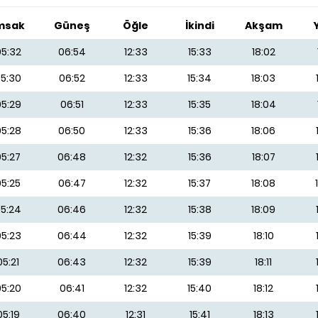
msak
Güneş
Öğle
İkindi
Akşam
5:32
06:54
12:33
15:33
18:02
5:30
06:52
12:33
15:34
18:03
5:29
06:51
12:33
15:35
18:04
5:28
06:50
12:33
15:36
18:06
05:27
06:48
12:32
15:36
18:07
05:25
06:47
12:32
15:37
18:08
5:24
06:46
12:32
15:38
18:09
5:23
06:44
12:32
15:39
18:10
05:21
06:43
12:32
15:39
18:11
5:20
06:41
12:32
15:40
18:12
05:19
06:40
12:31
15:41
18:13