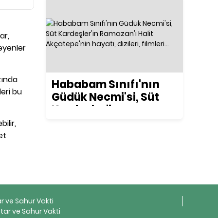
ar,
teyenler
zında
Hababam Sınıfı'nın
leri bu
Güdük Necmi'si, Süt
Kardeşler'in
Ramazan'ı Halit
ilir,
Akçatepe'nin hayatı,
et
dizileri, filmleri...
ar ve Sahur Vakti
tar ve Sahur Vakti