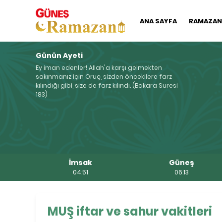
ANA SAYFA
RAMAZAN'
Günün Ayeti
Ey iman edenler! Allah'a karşı gelmekten
sakınmanız için Oruç, sizden öncekilere farz
kılındığı gibi, size de farz kılındı. (Bakara Suresi
183)
İmsak
Güneş
04:51
06:13
MUŞ iftar ve sahur vakitleri