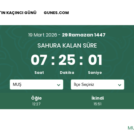
IN KAÇINCI GÜNÜ
GUNES.COM
19 Mart 2026 -
29 Ramazan 1447
SAHURA KALAN SÜRE
07
:
25
:
00
Saat
Dakika
Saniye
Öğle
İkindi
12:27
15:51
M