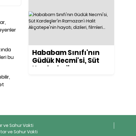
ar,
teyenler
zında
Hababam Sınıfı'nın
leri bu
Güdük Necmi'si, Süt
Kardeşler'in
Ramazan'ı Halit
ilir,
Akçatepe'nin hayatı,
et
dizileri, filmleri...
ar ve Sahur Vakti
tar ve Sahur Vakti