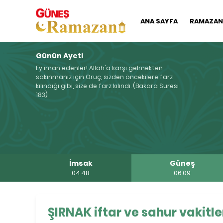
ANA SAYFA
RAMAZAN'
Günün Ayeti
Ey iman edenler! Allah'a karşı gelmekten
sakınmanız için Oruç, sizden öncekilere farz
kılındığı gibi, size de farz kılındı. (Bakara Suresi
183)
İmsak
Güneş
04:48
06:09
ŞIRNAK iftar ve sahur vakitle