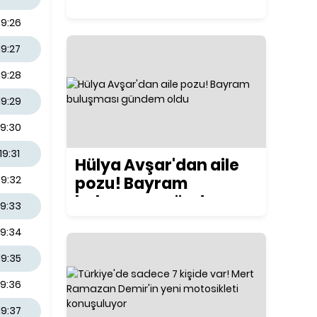
ilk kez konuştu
19:26
19:27
19:28
19:29
19:30
19:31
Hülya Avşar'dan aile
pozu! Bayram
19:32
buluşması gündem
19:33
oldu
19:34
19:35
19:36
19:37