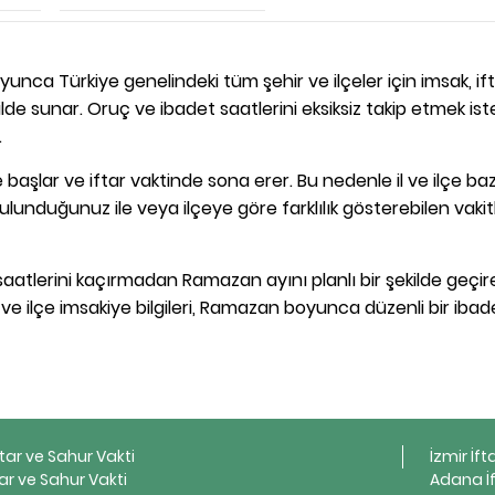
unca Türkiye genelindeki tüm şehir ve ilçeler için imsak, ift
de sunar. Oruç ve ibadet saatlerini eksiksiz takip etmek is
.
başlar ve iftar vaktinde sona erer. Bu nedenle il ve ilçe ba
ulunduğunuz ile veya ilçeye göre farklılık gösterebilen vakit
aatlerini kaçırmadan Ramazan ayını planlı bir şekilde geçireb
l ve ilçe imsakiye bilgileri, Ramazan boyunca düzenli bir ibad
ftar ve Sahur Vakti
İzmir İft
ar ve Sahur Vakti
Adana İf