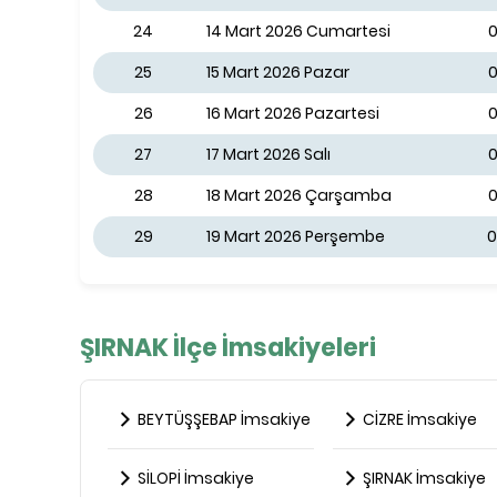
24
14 Mart 2026 Cumartesi
0
25
15 Mart 2026 Pazar
0
26
16 Mart 2026 Pazartesi
0
27
17 Mart 2026 Salı
0
28
18 Mart 2026 Çarşamba
0
29
19 Mart 2026 Perşembe
0
ŞIRNAK İlçe İmsakiyeleri
BEYTÜŞŞEBAP İmsakiye
CİZRE İmsakiye
SİLOPİ İmsakiye
ŞIRNAK İmsakiye