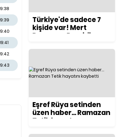
19:38
Türkiye'de sadece 7
19:39
kişide var! Mert
19:40
Ramazan Demir'in
yeni motosikleti
19:41
konuşuluyor
19:42
19:43
Eşref Rüya setinden
üzen haber... Ramazan
Tetik hayatını
kaybetti