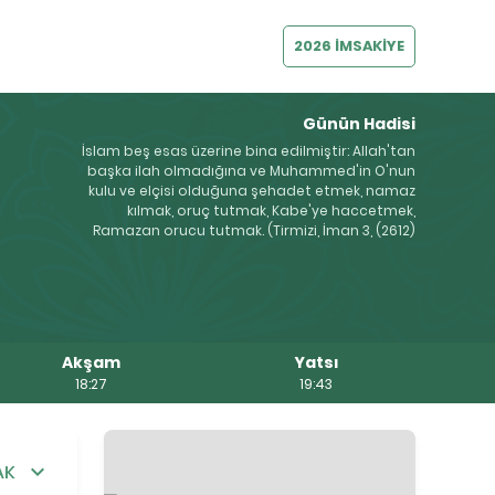
2026 İMSAKİYE
Günün Hadisi
İslam beş esas üzerine bina edilmiştir: Allah'tan
başka ilah olmadığına ve Muhammed'in O'nun
kulu ve elçisi olduğuna şehadet etmek, namaz
kılmak, oruç tutmak, Kabe'ye haccetmek,
Ramazan orucu tutmak. (Tirmizi, İman 3, (2612)
Akşam
Yatsı
18:27
19:43
AK