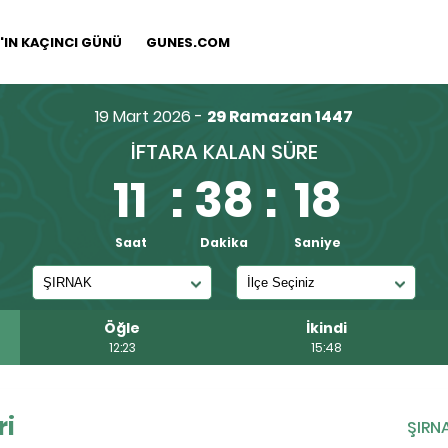
IN KAÇINCI GÜNÜ
GUNES.COM
19 Mart 2026 -
29 Ramazan 1447
İFTARA KALAN SÜRE
11
:
38
:
17
Saat
Dakika
Saniye
Öğle
İkindi
12:23
15:48
ri
ŞIRN