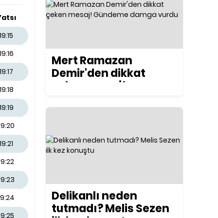
Yatsı
19:15
19:16
Mert Ramazan
Demir'den dikkat
19:17
çeken mesaj!
19:18
Gündeme damga
19:19
vurdu
19:20
19:21
19:22
19:23
Delikanlı neden
19:24
tutmadı? Melis Sezen
19:25