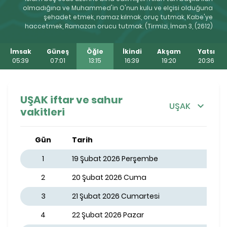
olmadığına ve Muhammed'in O'nun kulu ve elçisi olduğuna
şehadet etmek, namaz kılmak, oruç tutmak, Kabe'ye
haccetmek, Ramazan orucu tutmak. (Tirmizi, İman 3, (2612)
İmsak
Güneş
Öğle
İkindi
Akşam
Yatsı
05:39
07:01
13:15
16:39
19:20
20:36
UŞAK iftar ve sahur
UŞAK
vakitleri
Gün
Tarih
1
19 Şubat 2026 Perşembe
2
20 Şubat 2026 Cuma
3
21 Şubat 2026 Cumartesi
4
22 Şubat 2026 Pazar