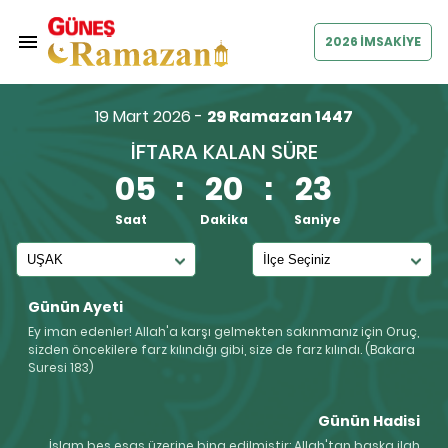
2026 İMSAKİYE
19 Mart 2026 -
29 Ramazan 1447
İFTARA KALAN SÜRE
05
:
20
:
22
Saat
Dakika
Saniye
Günün Ayeti
Ey iman edenler! Allah'a karşı gelmekten sakınmanız için Oruç,
sizden öncekilere farz kılındığı gibi, size de farz kılındı. (Bakara
Suresi 183)
Günün Hadisi
İslam beş esas üzerine bina edilmiştir: Allah'tan başka ilah