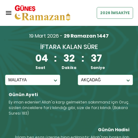
2026 İMSAKİYE
19 Mart 2026 -
29 Ramazan 1447
İFTARA KALAN SÜRE
04
:
32
:
36
Saat
Dakika
Saniye
Günün Ayeti
Ey iman edenler! Allah'a karşı gelmekten sakınmanız için Oruç,
sizden öncekilere farz kılındığı gibi, size de farz kılındı. (Bakara
Suresi 183)
Günün Hadisi
İslam beş esas üzerine bina edilmiştir: Allah'tan başka ilah