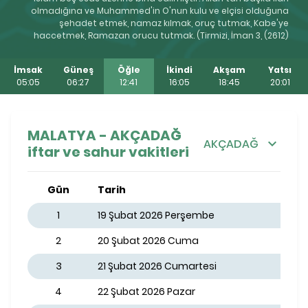
olmadığına ve Muhammed'in O'nun kulu ve elçisi olduğuna
şehadet etmek, namaz kılmak, oruç tutmak, Kabe'ye
haccetmek, Ramazan orucu tutmak. (Tirmizi, İman 3, (2612)
İmsak
Güneş
Öğle
İkindi
Akşam
Yatsı
05:05
06:27
12:41
16:05
18:45
20:01
MALATYA - AKÇADAĞ
AKÇADAĞ
iftar ve sahur vakitleri
Gün
Tarih
1
19 Şubat 2026 Perşembe
2
20 Şubat 2026 Cuma
3
21 Şubat 2026 Cumartesi
4
22 Şubat 2026 Pazar