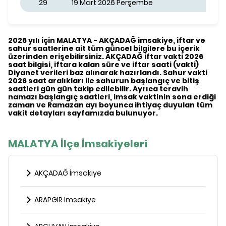
29
19 Mart 2026 Perşembe
2026 yılı için MALATYA - AKÇADAĞ imsakiye, iftar ve
sahur saatlerine ait tüm güncel bilgilere bu içerik
üzerinden erişebilirsiniz. AKÇADAĞ iftar vakti 2026
saat bilgisi, iftara kalan süre ve iftar saati (vakti)
Diyanet verileri baz alınarak hazırlandı. Sahur vakti
2026 saat aralıkları ile sahurun başlangıç ve bitiş
saatleri gün gün takip edilebilir. Ayrıca teravih
namazı başlangıç saatleri, imsak vaktinin sona erdiği
zaman ve Ramazan ayı boyunca ihtiyaç duyulan tüm
vakit detayları sayfamızda bulunuyor.
MALATYA İlçe İmsakiyeleri
AKÇADAĞ İmsakiye
ARAPGİR İmsakiye