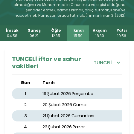
olmadığına ve Muhammed'in O'nun kulu ve elçisi olduğuna
şehadet etmek, namaz kılmak, oruç tutmak, Kabe'ye
haccetmek, Ramazan orucu tutmak. (Tirmizi, İman 3, (2612)
İmsak
Güneş
Öğle
İkindi
Akşam
Yatsı
04:58
06:21
12:35
15:59
18:39
19:56
TUNCELİ iftar ve sahur
TUNCELİ
vakitleri
Gün
Tarih
1
19 Şubat 2026 Perşembe
2
20 Şubat 2026 Cuma
3
21 Şubat 2026 Cumartesi
4
22 Şubat 2026 Pazar