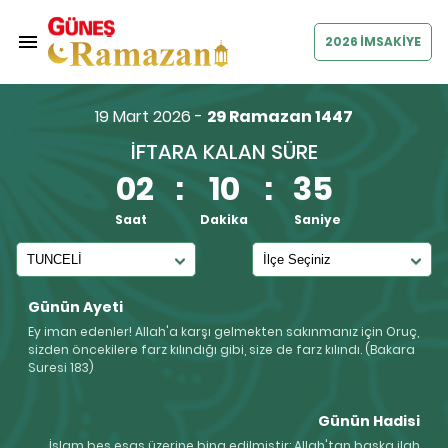
2026 İMSAKİYE
19 Mart 2026 -
29 Ramazan 1447
İFTARA KALAN SÜRE
02
:
10
:
34
Saat
Dakika
Saniye
Günün Ayeti
Ey iman edenler! Allah'a karşı gelmekten sakınmanız için Oruç,
sizden öncekilere farz kılındığı gibi, size de farz kılındı. (Bakara
Suresi 183)
Günün Hadisi
İslam beş esas üzerine bina edilmiştir: Allah'tan başka ilah