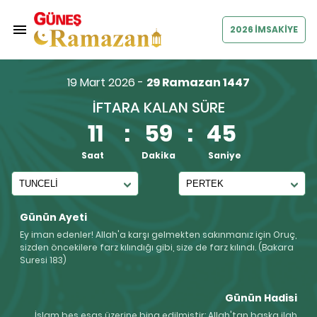
2026 İMSAKİYE
19 Mart 2026 -
29 Ramazan 1447
İFTARA KALAN SÜRE
11
:
59
:
45
Saat
Dakika
Saniye
Günün Ayeti
Ey iman edenler! Allah'a karşı gelmekten sakınmanız için Oruç,
sizden öncekilere farz kılındığı gibi, size de farz kılındı. (Bakara
Suresi 183)
Günün Hadisi
İslam beş esas üzerine bina edilmiştir: Allah'tan başka ilah