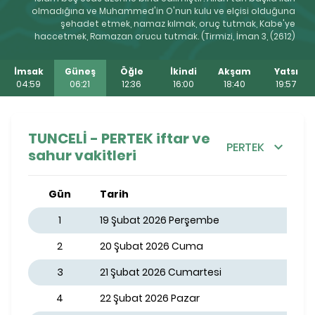
olmadığına ve Muhammed'in O'nun kulu ve elçisi olduğuna
şehadet etmek, namaz kılmak, oruç tutmak, Kabe'ye
haccetmek, Ramazan orucu tutmak. (Tirmizi, İman 3, (2612)
İmsak
Güneş
Öğle
İkindi
Akşam
Yatsı
04:59
06:21
12:36
16:00
18:40
19:57
TUNCELİ - PERTEK iftar ve
PERTEK
sahur vakitleri
Gün
Tarih
1
19 Şubat 2026 Perşembe
2
20 Şubat 2026 Cuma
3
21 Şubat 2026 Cumartesi
4
22 Şubat 2026 Pazar