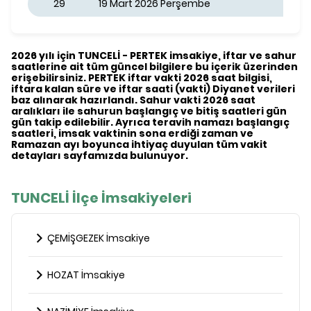
29
19 Mart 2026 Perşembe
2026 yılı için TUNCELİ - PERTEK imsakiye, iftar ve sahur
saatlerine ait tüm güncel bilgilere bu içerik üzerinden
erişebilirsiniz. PERTEK iftar vakti 2026 saat bilgisi,
iftara kalan süre ve iftar saati (vakti) Diyanet verileri
baz alınarak hazırlandı. Sahur vakti 2026 saat
aralıkları ile sahurun başlangıç ve bitiş saatleri gün
gün takip edilebilir. Ayrıca teravih namazı başlangıç
saatleri, imsak vaktinin sona erdiği zaman ve
Ramazan ayı boyunca ihtiyaç duyulan tüm vakit
detayları sayfamızda bulunuyor.
TUNCELİ İlçe İmsakiyeleri
ÇEMİŞGEZEK İmsakiye
HOZAT İmsakiye